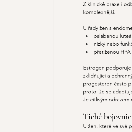
Z klinické praxe i o
komplexnější.
U řady žen s endome
oslabenou luteál
nízký nebo funk
přetíženou HPA 
Estrogen podporuje r
zklidňující a ochran
progesteron často p
proto, že se adaptuj
Je citlivým odrazem
Tiché bojovnic
U žen, které ve své 