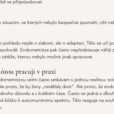
bě se přizpůsobovat.
ituacím, ve kterých nebylo bezpečné zpomalit, cítit ne
pohledu nejde o slabost, ale o adaptaci. Tělo se učí pot
epohodě. Endometrióza pak často nepředstavuje náhlý z
 zátěže, kterou nebylo možné jinak zpracovat.
ózou pracuji v praxi
ndometriózou velmi často setkávám s jednou realitou: t
Ne
 proto, že by ženy „nedělaly dost“. Ale proto, že end
jednoho důvodu a v krátkém čase. Často se jedná o dlo
 má blízko k autoimunitnímu spektru. Tělo reaguje na souh
y.