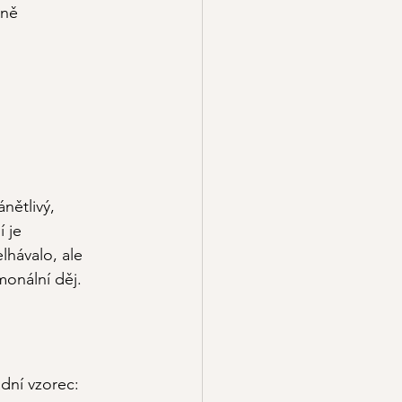
zně 
nětlivý, 
 je 
lhávalo, ale 
monální děj.
dní vzorec: