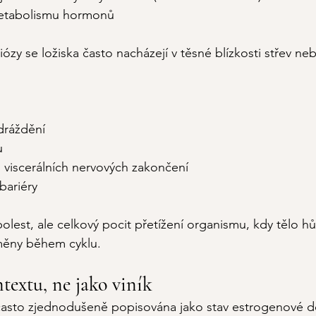
metabolismu hormonů
zy se ložiska často nacházejí v těsné blízkosti střev ne
ráždění
u
ti viscerálních nervových zakončení
bariéry
lest, ale celkový pocit přetížení organismu, kdy tělo hůř
změny během cyklu.
extu, ne jako viník
asto zjednodušeně popisována jako stav estrogenové 