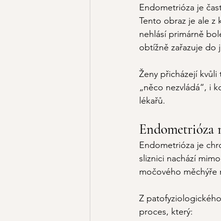
Endometrióza je čast
Tento obraz je ale z
nehlásí primárně bol
obtížně zařazuje do 
Ženy přicházejí kvůli
„něco nezvládá“, i kd
lékařů.
Endometrióza n
Endometrióza je chr
sliznici nachází mimo
močového měchýře n
Z patofyziologického 
proces, který: