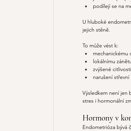
podílejí se na 
U hluboké endometrió
jejich stěně.
To může vést k:
mechanickému d
lokálnímu zánět
zvýšené citlivos
narušení střevní 
Výsledkem není jen bo
stres i hormonální 
Hormony v kont
Endometrióza bývá č