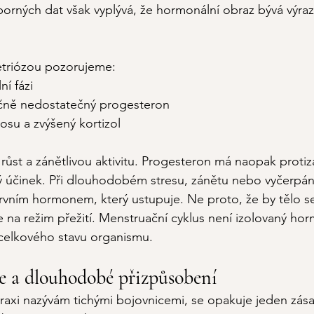
dborných dat však vyplývá, že hormonální obraz bývá výra
triózou pozorujeme:
ní fázi
čně nedostatečný progesteron
osu a zvýšený kortizol
ůst a zánětlivou aktivitu. Progesteron má naopak protizá
ný účinek. Při dlouhodobém stresu, zánětu nebo vyčerpání
rvním hormonem, který ustupuje.
 Ne
 proto, že by tělo se
e na režim přežití. Menstruační cyklus není izolovaný hor
 celkového stavu organismu.
e a dlouhodobé přizpůsobení
praxi nazývám tichými bojovnicemi, se opakuje jeden zása