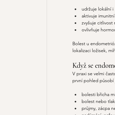
udržuje lokální 
aktivuje imunit
zvyšuje citlivos
ovlivňuje hormon
Bolest u endometrióz
lokalizaci ložisek, m
Když se endomet
V praxi se velmi čas
první pohled působí j
bolesti břicha 
bolest nebo tlak 
průjmy, zácpa ne