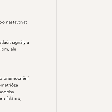
bo nastavovat 
lačit signály a 
lom, ale 
oto onemocnění 
ometrióza 
uhodobý 
ru faktorů, 