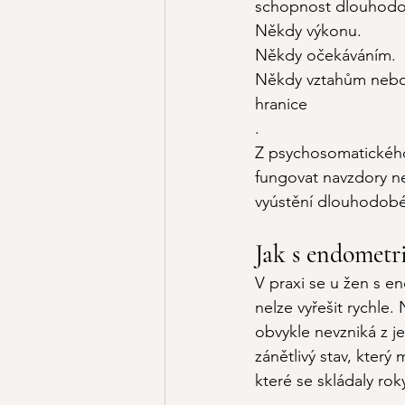
schopnost dlouhodo
Někdy výkonu.
Někdy očekáváním.
Někdy vztahům nebo s
hranice
.
Z psychosomatického 
fungovat navzdory n
vyústění dlouhodobé
Jak s endometri
V praxi se u žen s e
nelze vyřešit rychle.
 
obvykle nevzniká z 
zánětlivý stav, který
které se skládaly rok