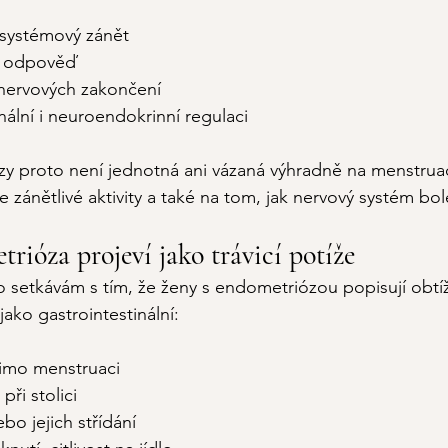
i systémový zánět
ní odpověď
t nervových zakončení
ální i neuroendokrinní regulaci
y proto není jednotná ani vázaná výhradně na menstruaci
íře zánětlivé aktivity a také na tom, jak nervový systém bo
rióza projeví jako trávicí potíže
to setkávám s tím, že ženy s endometriózou popisují obtíž
ako gastrointestinální:
mimo menstruaci
při stolici
bo jejich střídání