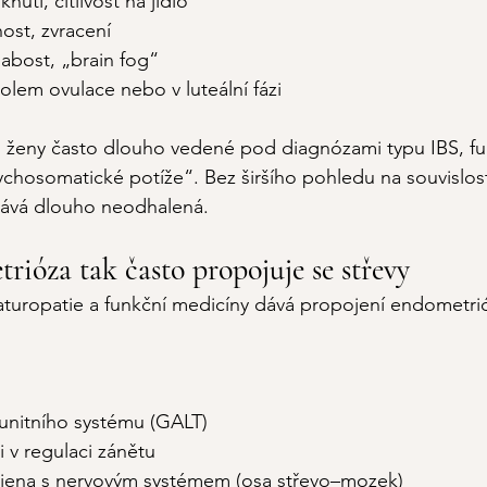
utí, citlivost na jídlo
ost, zvracení
labost, „brain fog“
kolem ovulace nebo v luteální fázi
o ženy často dlouho vedené pod diagnózami typu IBS, fu
hosomatické potíže“. Bez širšího pohledu na souvislost
stává dlouho neodhalená.
rióza tak často propojuje se střevy
aturopatie a funkční medicíny dává propojení endometrió
unitního systému (GALT)
li v regulaci zánětu
jena s nervovým systémem (osa střevo–mozek)