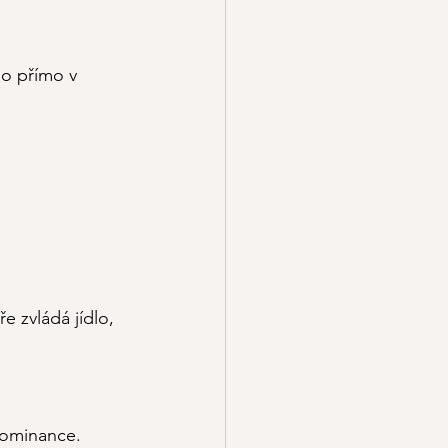
bo přímo v 
e zvládá jídlo, 
dominance.