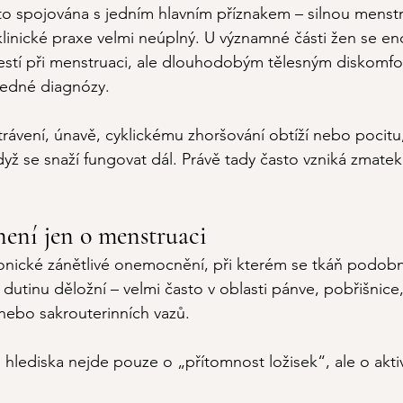
o spojována s jedním hlavním příznakem – silnou menstru
 klinické praxe velmi neúplný. U významné části žen se e
estí při menstruaci, ale dlouhodobým tělesným diskomfor
jedné diagnózy.
 trávení, únavě, cyklickému zhoršování obtíží nebo pocitu, 
yž se snaží fungovat dál. Právě tady často vzniká zmatek 
ení jen o menstruaci
onické zánětlivé onemocnění, při kterém se tkáň podobn
 dutinu děložní – velmi často v oblasti pánve, pobřišnice, 
ebo sakrouterinních vazů.
hlediska nejde pouze o „přítomnost ložisek“, ale o aktiv