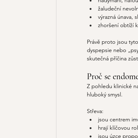
nadýmání, nafoukn
žaludeční nevoln
výrazná únava, s
zhoršení obtíží 
Právě proto jsou tyt
dyspepsie nebo „psyc
skutečná příčina zů
Proč se endomet
Z pohledu klinické n
hluboký smysl.
Střeva:
jsou centrem im
hrají klíčovou ro
jsou úzce propo