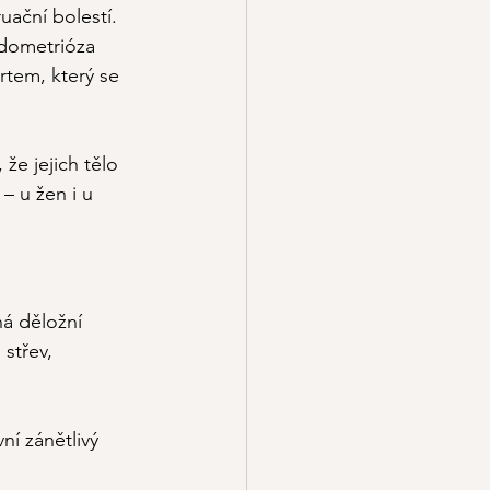
ační bolestí. 
ndometrióza 
tem, který se 
že jejich tělo 
– u žen i u 
á děložní 
střev, 
ní zánětlivý 