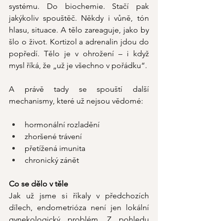
systému. Do biochemie. Stačí pak 
jakýkoliv spouštěč. Někdy i vůně, tón 
hlasu, situace. A tělo zareaguje, jako by 
šlo o život. Kortizol a adrenalin jdou do 
popředí. Tělo je v ohrožení – i když 
mysl říká, že „už je všechno v pořádku“.
A právě tady se spouští další 
mechanismy, které už nejsou vědomé:
hormonální rozladění
zhoršené trávení
přetížená imunita
chronický zánět
Co se dělo v těle
Jak už jsme si říkaly v předchozích 
dílech, endometrióza není jen lokální 
gynekologický problém. Z pohledu 