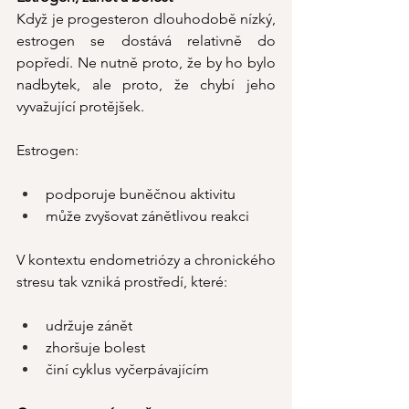
Když je progesteron dlouhodobě nízký, 
estrogen se dostává relativně do 
popředí. Ne nutně proto, že by ho bylo 
nadbytek, ale proto, že chybí jeho 
vyvažující protějšek.
Estrogen:
podporuje buněčnou aktivitu
může zvyšovat zánětlivou reakci
V kontextu endometriózy a chronického 
stresu tak vzniká prostředí, které:
udržuje zánět
zhoršuje bolest
činí cyklus vyčerpávajícím