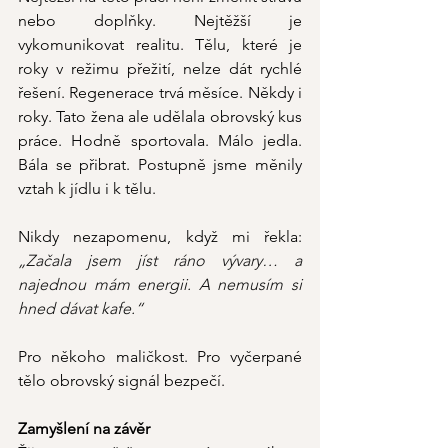
nebo doplňky. Nejtěžší je 
vykomunikovat realitu. Tělu, které je 
roky v režimu přežití, nelze dát rychlé 
řešení. Regenerace trvá měsíce. Někdy i 
roky. Tato žena ale udělala obrovský kus 
práce. Hodně sportovala. Málo jedla. 
Bála se přibrat. Postupně jsme měnily 
vztah k jídlu i k tělu.
Nikdy nezapomenu, když mi řekla: 
„Začala jsem jíst ráno vývary… a 
najednou mám energii. A nemusím si 
hned dávat kafe.“
Pro někoho maličkost. Pro vyčerpané 
tělo obrovský signál bezpečí.
Zamyšlení na závěr