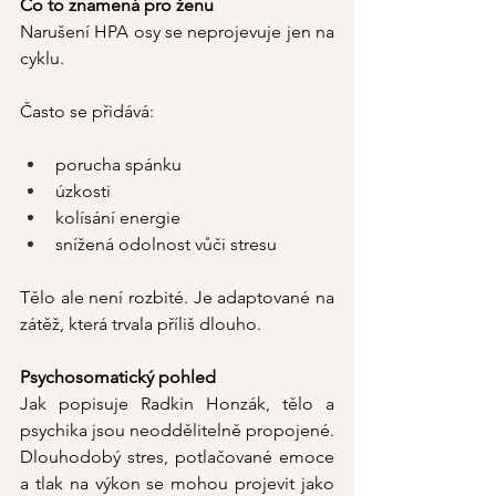
Co to znamená pro ženu
Narušení HPA osy se neprojevuje jen na 
cyklu.
Často se přidává:
porucha spánku
úzkosti
kolísání energie
snížená odolnost vůči stresu
Tělo ale není rozbité. Je adaptované na 
zátěž, která trvala příliš dlouho.
Psychosomatický pohled
Jak popisuje Radkin Honzák, tělo a 
psychika jsou neoddělitelně propojené. 
Dlouhodobý stres, potlačované emoce 
a tlak na výkon se mohou projevit jako 