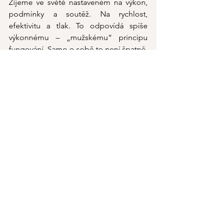
Žijeme ve světě nastaveném na výkon, 
podmínky a soutěž. Na rychlost, 
efektivitu a tlak. To odpovídá spíše 
výkonnému – „mužskému“ principu 
fungování. Samo o sobě to není špatně. 
Problém nastává ve chvíli, kdy se stane 
jediným možným. Ženské tělo ale 
funguje jinak. Potřebuje rytmus. 
Střídání. Bezpečí. Když je dlouhodobě 
tlačeno do výkonu, přizpůsobí se. Často 
za cenu vyčerpání, hormonální 
nerovnováhy a zánětu. 
Endometriózu proto nevnímám jako 
selhání těla. Vnímám ji jako tiché, ale 
velmi jasné volání po změně. Po návratu 
k sobě. K respektu k ženskému rytmu. K 
životu, ve kterém tělo nemusí pořád 
bojovat.