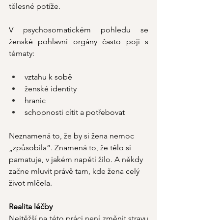
tělesné potíže.
V psychosomatickém pohledu se 
ženské pohlavní orgány často pojí s 
tématy:
vztahu k sobě
ženské identity
hranic
schopnosti cítit a potřebovat
Neznamená to, že by si žena nemoc 
„způsobila“. Znamená to, že tělo si 
pamatuje, v jakém napětí žilo. A někdy 
začne mluvit právě tam, kde žena celý 
život mlčela.
Realita léčby
Nejtěžší na této práci není změnit stravu 