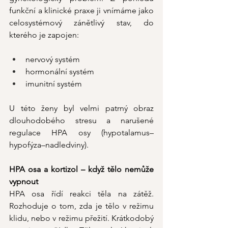
funkční a klinické praxe ji vnímáme jako 
celosystémový zánětlivý stav, do 
kterého je zapojen:
nervový systém
hormonální systém
imunitní systém
U této ženy byl velmi patrný obraz 
dlouhodobého stresu a narušené 
regulace HPA osy (hypotalamus–
hypofýza–nadledviny).
HPA osa a kortizol – když tělo nemůže 
vypnout
HPA osa řídí reakci těla na zátěž. 
Rozhoduje o tom, zda je tělo v režimu 
klidu, nebo v režimu přežití. Krátkodobý 