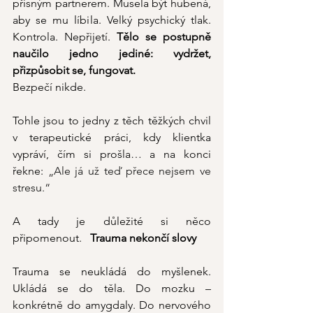
přísným partnerem. Musela být hubená, 
aby se mu líbila. Velký psychický tlak. 
Kontrola. Nepřijetí. 
Tělo se postupně 
naučilo jedno jediné: vydržet, 
přizpůsobit se, fungovat.
Bezpečí nikde. 
Tohle jsou to jedny z těch těžkých chvil 
v terapeutické práci, kdy klientka 
vypráví, čím si prošla… a na konci 
řekne: 
„Ale já už teď přece nejsem ve 
stresu.“
A tady je důležité si něco 
připomenout.   
Trauma nekončí slovy
Trauma se neukládá do myšlenek. 
Ukládá se do těla.
 Do
 mozku – 
konkrétně do amygdaly. Do nervového 