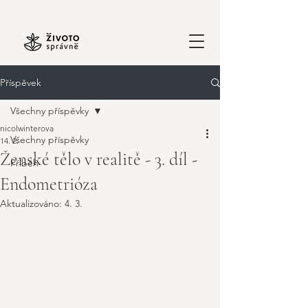
Příspěvek
Všechny příspěvky
nicolwinterova
Všechny příspěvky
14. 2.
Ženské tělo v realitě - 3. díl -
Příběh
Endometrióza
Aktualizováno:
4. 3.