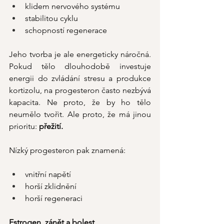
klidem nervového systému
stabilitou cyklu
schopností regenerace
Jeho tvorba je ale energeticky náročná. 
Pokud tělo dlouhodobě investuje 
energii do zvládání stresu a produkce 
kortizolu, na progesteron často nezbývá 
kapacita. Ne proto, že by ho tělo 
neumělo tvořit. Ale proto, že má jinou 
prioritu: 
přežití.
Nízký progesteron pak znamená:
vnitřní napětí
horší zklidnění
horší regeneraci
Estrogen, zánět a bolest