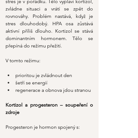
stres je v pořádku. Tělo vyplaví kortizol, 
zvládne situaci a vrátí se zpět do 
rovnováhy. Problém nastává, když je 
stres dlouhodobý. HPA osa zůstává 
aktivní příliš dlouho. Kortizol se stává 
dominantním hormonem. Tělo se 
přepíná do režimu přežití.
V tomto režimu:
prioritou je zvládnout den
šetří se energií
regenerace a obnova jdou stranou
Kortizol a progesteron – soupeření o 
zdroje
Progesteron je hormon spojený s: