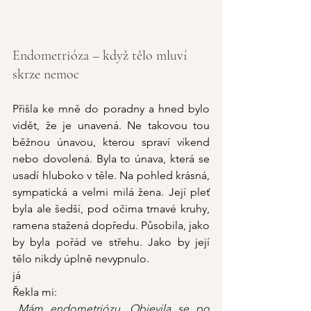
Endometrióza – když tělo mluví 
skrze nemoc
Přišla ke mně do poradny a hned bylo 
vidět, že je unavená. Ne takovou tou 
běžnou únavou, kterou spraví víkend 
nebo dovolená. Byla to únava, která se 
usadí hluboko v těle.
 Na
 pohled krásná, 
sympatická a velmi milá žena. Její pleť 
byla ale šedší, pod očima tmavé kruhy, 
ramena stažená dopředu. Působila, jako 
by byla pořád ve střehu. Jako by její 
tělo nikdy úplně nevypnulo.
já
Řekla mi:
„Mám endometriózu. Objevila se po 