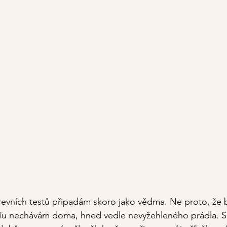
revních testů připadám skoro jako vědma.
 Ne
 proto, že 
 Tu nechávám doma, hned vedle nevyžehleného prádla. Sp