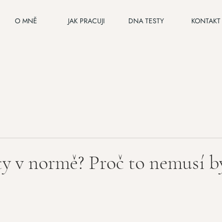
O MNĚ
JAK PRACUJI
DNA TESTY
KONTAKT
ty v normě? Proč to nemusí bý