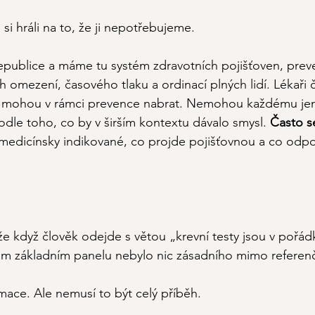
i hráli na to, že ji nepotřebujeme.
epublice a máme tu systém zdravotních pojišťoven, preve
h omezení, časového tlaku a ordinací plných lidí. Lékaři 
o mohou v rámci prevence nabrat. Nemohou každému jen 
odle toho, co by v širším kontextu dávalo smysl. 
Často se
 medicínsky indikované, co projde pojišťovnou a co odp
že když člověk odejde s větou „krevní testy jsou v pořád
om základním panelu nebylo nic zásadního mimo referenč
rmace. Ale nemusí to být celý příběh.