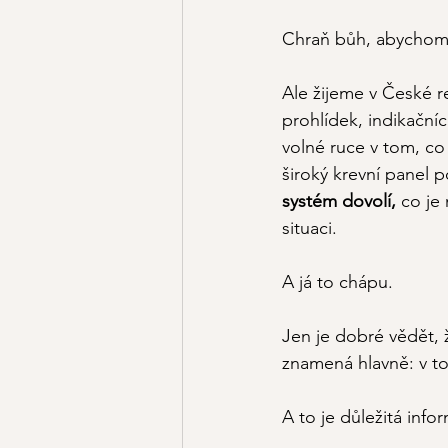
Chraň bůh, abychom s
Ale žijeme v České r
prohlídek, indikačníc
volné ruce v tom, c
široký krevní panel p
systém dovolí, 
co je
situaci.
A já to chápu.
Jen je dobré vědět, 
znamená hlavně: v t
A to je důležitá info