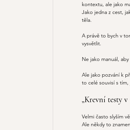
kontextu, ale jako m
Jako jedna z cest, jak
těla.
A právě to bych v to
vysvětlit.
Ne jako manuál, aby 
Ale jako pozvání k př
to celé souvisí s tím, 
„Krevní testy 
Velmi často slyším v
Ale někdy to znamená