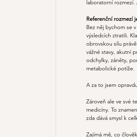
laboratorní rozmezí. 
Referenční rozmezí je
Bez něj bychom se v 
výsledcích ztratili. 
obrovskou sílu právě 
vážné stavy, akutní p
odchylky, záněty, p
metabolické potíže.
A za to jsem opravd
Zároveň ale ve své te
medicíny. To znamená,
zda dává smysl k ce
Zajímá mě, co člověk ř