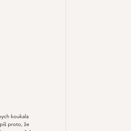
bych koukala 
íš proto, že 