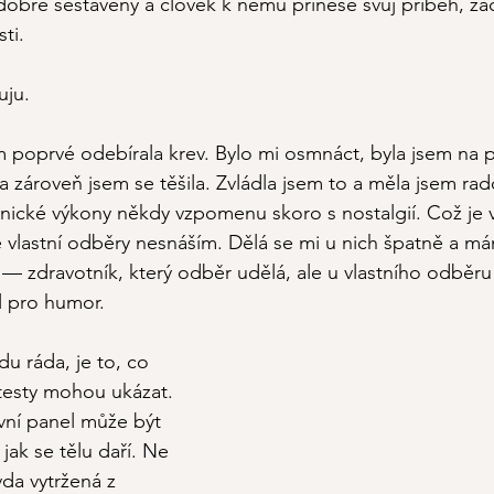
 dobře sestavený a člověk k němu přinese svůj příběh, za
sti.
uju.
m poprvé odebírala krev. Bylo mi osmnáct, byla jsem na pr
a zároveň jsem se těšila. Zvládla jsem to a měla jsem rad
nické výkony někdy vzpomenu skoro s nostalgií. Což je v
e vlastní odběry nesnáším. Dělá se mi u nich špatně a m
— zdravotník, který odběr udělá, ale u vlastního odběru 
l pro humor.
u ráda, je to, co 
testy mohou ukázat. 
vní panel může být 
jak se tělu daří. Ne 
da vytržená z 