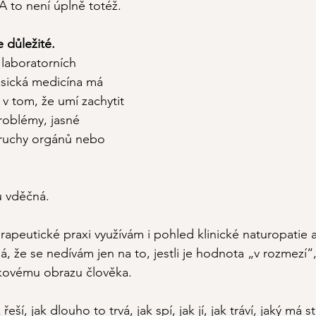
A to není úplně totéž.
 důležité.
laboratorních 
Klasická medicína má 
v tom, že umí zachytit 
roblémy, jasné 
oruchy orgánů nebo 
u vděčná.
rapeutické praxi využívám i pohled klinické naturopatie a
 že se nedívám jen na to, jestli je hodnota „v rozmezí“, 
lkovému obrazu člověka.
eší, jak dlouho to trvá, jak spí, jak jí, jak tráví, jaký má s