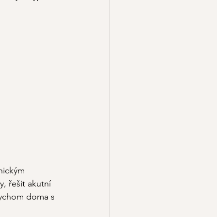
nickým 
 řešit akutní 
 bychom doma s 