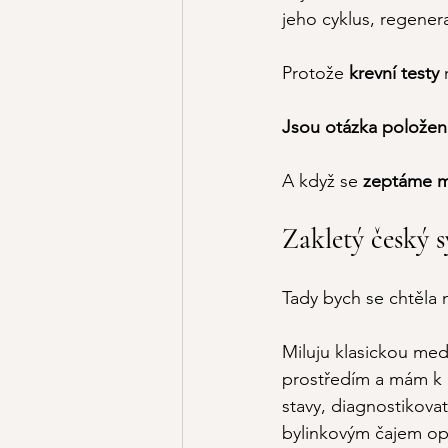
jeho cyklus, regenera
Protože 
krevní testy 
Jsou otázka položená
A když se 
zeptáme m
Zakletý český s
Tady bych se chtěla na
Miluju klasickou med
prostředím a mám k ní
stavy, diagnostikova
bylinkovým čajem opr