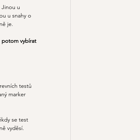
 Jinou u 
nou u snahy o 
ně je.
e potom vybírat 
revních testů 
daný marker 
ěkdy se test 
ně vyděsí.