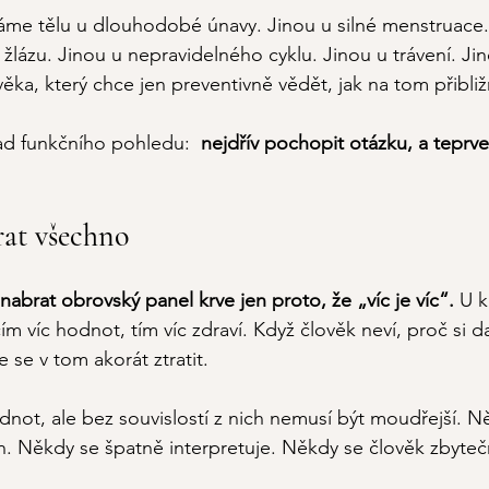
áme tělu u dlouhodobé únavy. Jinou u silné menstruace.
žlázu. Jinou u nepravidelného cyklu. Jinou u trávení. Ji
věka, který chce jen preventivně vědět, jak na tom přibliž
ad funkčního pohledu:  
nejdřív pochopit otázku, a teprv
rat všechno
nabrat obrovský panel krve jen proto, že „víc je víc“.
 U k
ím víc hodnot, tím víc zdraví. Když člověk neví, proč si 
se v tom akorát ztratit. 
dnot, ale bez souvislostí z nich nemusí být moudřejší. N
. Někdy se špatně interpretuje. Někdy se člověk zbyteč