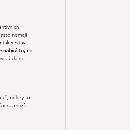
ntivních 
často nemají 
tak sestavit 
 nabírá to, co 
ovídá dané 
ku“, někdy to 
ní rozmezí.