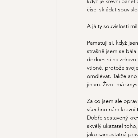
když je krevní panel
čísel skládat souvislo
A já ty souvislosti mil
Pamatuji si, když jse
strašně jsem se bála 
dodnes si na zdravot
vtipné, protože svoj
omdlévat. Takže ano 
jinam. Život má smys
Za co jsem ale opravd
všechno nám krevní 
Dobře sestavený kre
skvělý ukazatel toho, 
jako samostatná prav