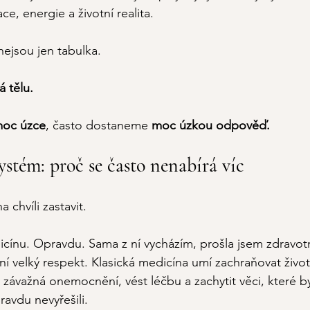
ce, energie a životní realita.
nejsou jen tabulka. 
 tělu.
oc úzce
, často dostaneme
 moc úzkou odpověď.
ystém: proč se často nenabírá víc
 chvíli zastavit.
icínu. Opravdu. Sama z ní vycházím, prošla jsem zdravot
 velký respekt. Klasická medicína umí zachraňovat životy,
t závažná onemocnění, vést léčbu a zachytit věci, které
avdu nevyřešili.