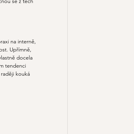
čnou se z těch 
axi na interně, 
ost. Upřímně, 
lastně docela 
ám tendenci 
raději kouká 