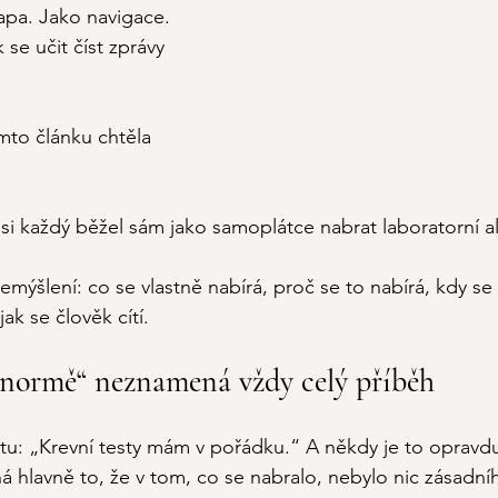
apa. Jako navigace. 
 se učit číst zprávy 
mto článku chtěla 
si každý běžel sám jako samoplátce nabrat laboratorní all
emýšlení: co se vlastně nabírá, proč se to nabírá, kdy se 
jak se člověk cítí. 
v normě“ neznamená vždy celý příběh
ětu: „Krevní testy mám v pořádku.“ A někdy je to opravdu
 hlavně to, že v tom, co se nabralo, nebylo nic zásadn