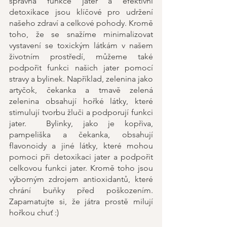
správná funkce jater a efektivní 
detoxikace jsou klíčové pro udržení 
našeho zdraví a celkové pohody. Kromě 
toho, že se snažíme minimalizovat 
vystavení se toxickým látkám v našem 
životním prostředí, můžeme také 
podpořit funkci našich jater pomocí 
stravy a bylinek. Například, zelenina jako 
artyčok, čekanka a tmavě zelená 
zelenina obsahují hořké látky, které 
stimulují tvorbu žluči a podporují funkci 
jater.  Bylinky, jako je kopřiva, 
pampeliška a čekanka, obsahují 
flavonoidy a jiné látky, které mohou 
pomoci při detoxikaci jater a podpořit 
celkovou funkci jater. Kromě toho jsou 
výborným zdrojem antioxidantů, které 
chrání buňky před poškozením. 
Zapamatujte si, že játra prostě milují 
hořkou chuť :)