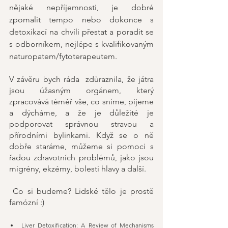
nějaké nepříjemnosti, je dobré 
zpomalit tempo nebo dokonce s 
detoxikací na chvíli přestat a poradit se 
s odborníkem, nejlépe s kvalifikovaným 
naturopatem/fytoterapeutem.
V závěru bych ráda  zdůraznila, že játra 
jsou úžasným orgánem, který 
zpracovává téměř vše, co sníme, pijeme 
a dýcháme, a že je důležité je 
podporovat správnou stravou a 
přírodními bylinkami. Když se o ně 
dobře staráme, můžeme si pomoci s 
řadou zdravotních problémů, jako jsou 
migrény, ekzémy, bolesti hlavy a další. 
 Co si budeme? Lidské tělo je prostě 
famózní :) 
Liver Detoxification: A Review of Mechanisms 