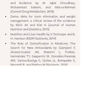
and Evidence by M. Iqbal Choudhary, 
Muhammad Saleem, and Atta-ur-Rahman 
(Current Drug Metabolism, 2018)
Detox diets for toxin elimination and weight 
management: a critical review of the evidence 
by Klein AV and Kiat H (Journal of Human 
Nutrition and Dietetics, 2015)
Nutrition and Liver Health by V. Tschoepe and E. 
H. Harrison (MDPI Nutrients, 2019)
The Role of Detoxification in Medicine: The 
Search for New Antioxidants by Giampieri F, 
Alvarez-Suarez JM, Mazzoni L, Forbes-
Hernández TY, Gasparrini M, González-Paramás 
AM, Santos-Buelga C, Quiles JL, Bompadre S, 
Mezzetti B, and Battino M (Nutrients, 2019)
 Liver Detoxification: An Overview of 
Mechanisms and Evidence-Based Nutrient 
Therapies by D. Rakowski and L. R. Riedl 
(Alternative Medicine Review, 2012)