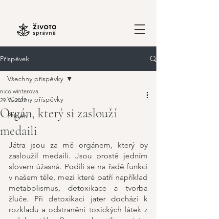
Příspěvek
Všechny příspěvky
nicolwinterova
Všechny příspěvky
29. 3. 2023
Orgán, který si zaslouží
Příběh
medaili
Játra jsou za mě orgánem, který by 
zasloužil medaili. Jsou prostě jedním 
slovem úžasná. Podílí se na řadě funkcí 
v našem těle, mezi které patří například 
metabolismus, detoxikace a tvorba 
žluče. Při detoxikaci jater dochází k 
rozkladu a odstranění toxických látek z 