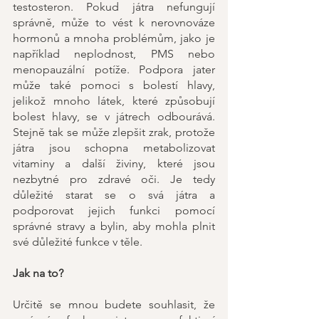
testosteron. Pokud játra nefungují 
správně, může to vést k nerovnováze 
hormonů a mnoha problémům, jako je 
například neplodnost, PMS nebo 
menopauzální potíže. Podpora jater 
může také pomoci s bolestí hlavy, 
jelikož mnoho látek, které způsobují 
bolest hlavy, se v játrech odbourává. 
Stejně tak se může zlepšit zrak, protože 
játra jsou schopna metabolizovat 
vitaminy a další živiny, které jsou 
nezbytné pro zdravé oči. Je tedy 
důležité starat se o svá játra a 
podporovat jejich funkci pomocí 
správné stravy a bylin, aby mohla plnit 
své důležité funkce v těle.
Jak na to?
Určitě se mnou budete souhlasit, že 