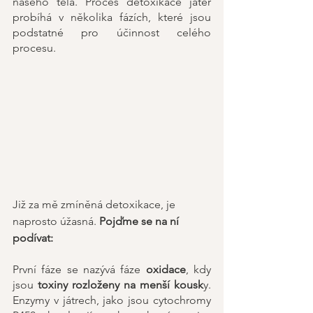
našeho těla. Proces detoxikace jater 
probíhá v několika fázích, které jsou 
podstatné pro účinnost celého 
procesu.
Již za mě zmíněná detoxikace, je 
naprosto úžasná.
 Pojďme se na ní 
podívat:
První fáze se nazývá fáze 
oxidace
, kdy 
jsou 
toxiny rozloženy na menší kousk
y. 
Enzymy v játrech, jako jsou cytochromy 