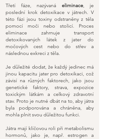
Třetí fáze, nazývaná 
eliminace
, je 
poslední krok detoxikace v játrech. V 
této fázi jsou toxiny odstraněny z těla 
pomocí moči nebo stolicí. Proces 
eliminace zahrnuje transport 
detoxikovaných látek z jater do 
močových cest nebo do střev a 
následnou exkreci z těla.
Je důležité dodat, že každý jedinec má 
jinou kapacitu jater pro detoxikaci, což 
závisí na různých faktorech, jako jsou 
genetické faktory, strava, expozice 
toxickým látkám a celkový zdravotní 
stav. Proto je nutné dbát na to, aby játra 
byla podporována a chráněna, aby 
mohla plnit svou důležitou funkci.
Játra mají klíčovou roli při metabolismu 
hormonů, jako je, např. estrogen a 