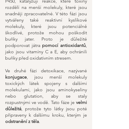
P450, katalyzují reakce, které toxiny 
rozdělí na menší molekuly, které jsou 
snadněji zpracovatelné. V této fázi jsou 
vytvářeny také reaktivní kyslíkové 
molekuly, které jsou potenciálně 
škodlivé, protože mohou poškodit 
buňky jater. Proto je důležité 
podporovat játra 
pomocí antioxidantů
, 
jako jsou vitamíny C a E, aby ochránili 
buňky před oxidativním stresem.
Ve druhé fázi detoxikace, nazývané 
konjugace
, jsou menší molekuly 
toxických látek spojeny s dalšími 
molekulami, jako jsou aminokyseliny 
nebo glutation, aby se staly 
rozpustnými ve vodě. Tato fáze je 
velmi 
důležitá
, protože tyto látky jsou poté 
připraveny k dalšímu kroku, kterým je 
odstranění z těla
.