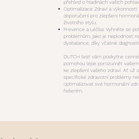
přehled o hladinách vašich pohla
Optimalizace Zdraví a Výkonnosti:
doporučení pro zlepšení hormonál
životního stylu.
Prevence a Léčba: Vyhněte se po
problémům, jako je neplodnost n
dysbalance, díky včasné diagnosti
DUTCH test vám poskytne cenné 
pomohou lépe porozumět vašemu 
ke zlepšení vašeho zdraví. Ať už s
specifické zdravotní problémy n
optimalizovat své hormonální zdr
řešením.