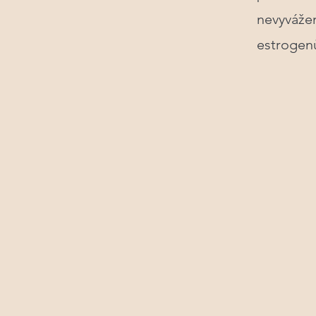
nevyváž
estrogen