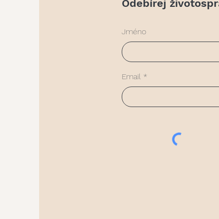
Odebírej životosp
Jméno
Email