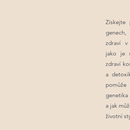
Získejte
genech, 
zdraví v
jako je 
zdraví kos
a detoxi
pomůže 
genetika 
a jak můž
životní sty