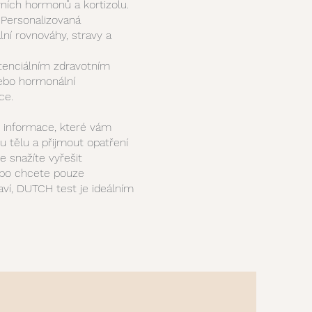
vních hormonů a kortizolu.
 Personalizovaná
ní rovnováhy, stravy a
tenciálním zdravotním
ebo hormonální
ce.
informace, které vám
tělu a přijmout opatření
e snažíte vyřešit
ebo chcete pouze
aví, DUTCH test je ideálním