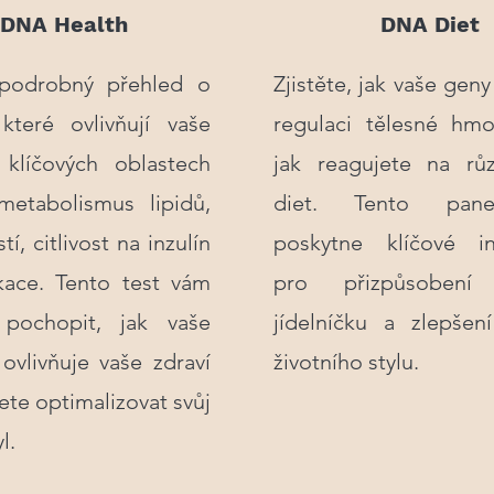
DNA Health
DNA Diet
 podrobný přehled o
Zjistěte, jak vaše geny 
které ovlivňují vaše
regulaci tělesné hmo
 klíčových oblastech
jak reagujete na rů
metabolismus lipidů,
diet. Tento pan
tí, citlivost na inzulín
poskytne klíčové i
kace. Tento test vám
pro přizpůsobení
pochopit, jak vaše
jídelníčku a zlepšen
ovlivňuje vaše zdraví
životního stylu.
ete optimalizovat svůj
l.