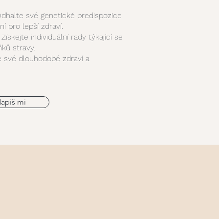
Odhalte své genetické predispozice
í pro lepší zdraví.
ískejte individuální rady týkající se
ňků stravy.
e své dlouhodobé zdraví a
apiš mi