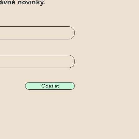
rávné novinky.
Odeslat