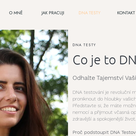
O MNĚ
JAK PRACUJI
DNA TESTY
KONTAKT
DNA TESTY
Co je to D
Odhalte Tajemství Vaš
DNA testování je revoluční 
proniknout do hloubky vašich
Představte si, že máte možnos
nemocí a přijmout včasná op
zdravější a spokojenější život.
Proč podstoupit DNA Testov