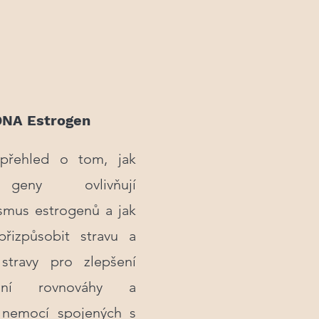
NA Estrogen
 přehled o tom, jak
geny ovlivňují
smus estrogenů a jak
řizpůsobit stravu a
stravy pro zlepšení
ální rovnováhy a
 nemocí spojených s