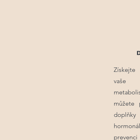
D
Získejte
vaše 
metaboli
můžete p
doplňky 
hormon
prevenci