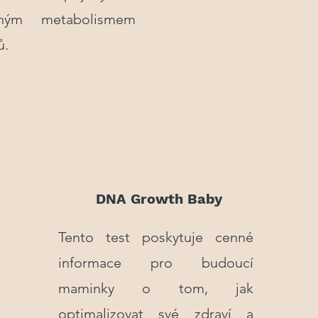
eným metabolismem
ů.
DNA Growth Baby
Tento test poskytuje cenné
informace pro budoucí
maminky o tom, jak
optimalizovat své zdraví a