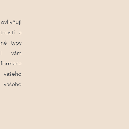
ovlivňují
tnosti a
zné typy
el vám
nformace
 vašeho
í vašeho