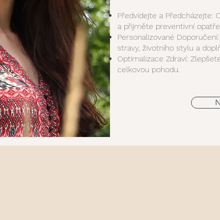
Předvídejte a Předcházejte: 
a přijměte preventivní opatřen
Personalizované Doporučení: Z
stravy, životního stylu a dopl
Optimalizace Zdraví: Zlepšet
celkovou pohodu.
N