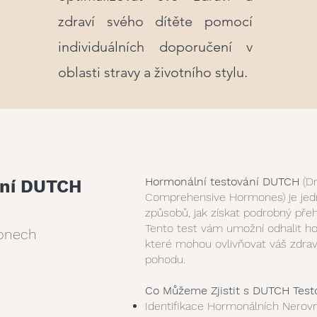
zdraví svého dítěte pomocí
individuálních doporučení v
oblasti stravy a životního stylu.
Hormonální testování DUTCH
(Dr
ání DUTCH
Comprehensive Hormones) je jedn
způsobů, jak získat podrobný pře
Tento test vám umožní odhalit h
monech
které mohou ovlivňovat váš zdrav
pohodu.
Co Můžeme Zjistit s DUTCH Tes
Identifikace Hormonálních Nerovn