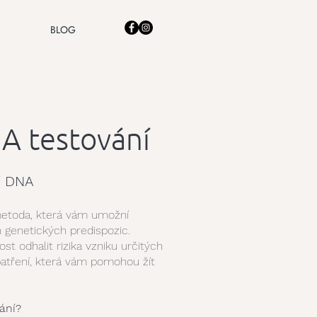
BLOG
NA testování
í DNA
metoda, která vám umožní
 genetických predispozic.
t odhalit rizika vzniku určitých
atření, která vám pomohou žít
ání?