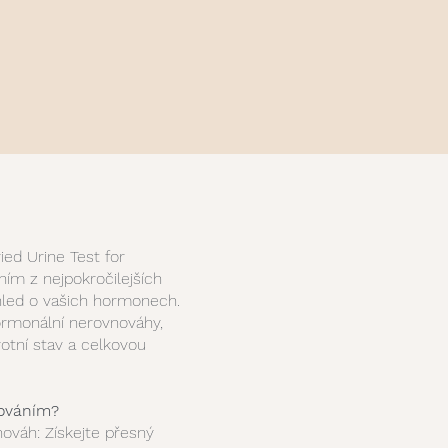
ied Urine Test for
ím z nejpokročilejších
hled o vašich hormonech.
ormonální nerovnováhy,
otní stav a celkovou
továním?
ováh: Získejte přesný